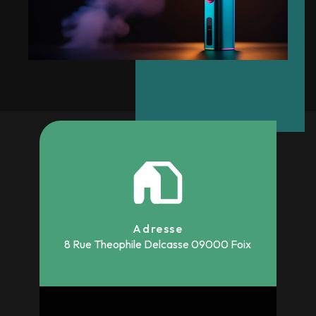
Adresse
8 Rue Theophile Delcasse
09000 Foix