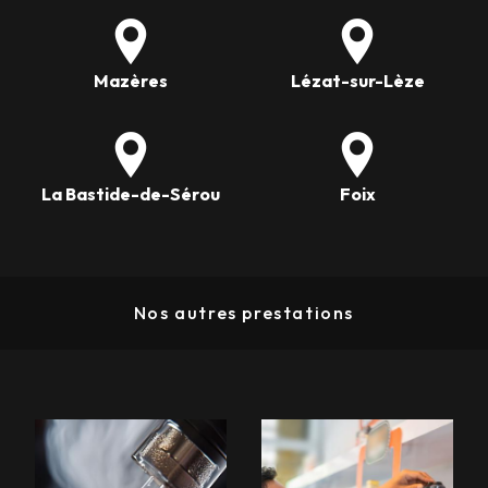
Mazères
Lézat-sur-Lèze
La Bastide-de-Sérou
Foix
Nos autres prestations