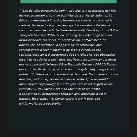
** Les données personnelles communiquées sont nécessaires aux fins
de vous contacter et sont enregistrées dans un fichier informatisé.
Elles sont destinées à Smoking House et ses sous-traitants dans le
seul but de répondre à votre message. Les données collectées seront
communiquées aux seuls destinataires suivants: Smoking House 8 Rue
Theophile Delcasse 09000 Foix smoking-house@orange.fr. Vous
disposez de droits d’accès, de rectification, d’effacement, de
portabilité, de limitation, d’opposition, de retrait de votre
consentement à tout moment et du droit d’introduire une
réclamation auprès d’une autorité de contrôle, ainsi que d’organiser
le sort de vos données post-mortem. Vous pouvez exercer ces droits
par voie postale à l'adresse 8 Rue Theophile Delcasse 09000 Foix ou
par courrier électronique à l'adresse smoking-house@orange.fr. Un
justificatif d'identité pourra vous être demandé. Nous conservons vos
données pendant la période de prise de contact puis pendant la
durée de prescription légale aux fins probatoires et de gestion des
contentieux. Vous avez le droit de vous inscrire sur la liste
d'opposition au démarchage téléphonique, disponible à cette
adresse:
Bloctel.gouv.fr
. Consultez le site cnil.fr pour plus
d’informations sur vos droits.