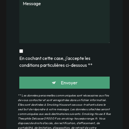
En cochant cette case, j'accepte les
conditions particulières ci-dessous **
Envoyer
** Les données personnelles communiquées sont nécessaires aux fins
de vous contacter et sont enregistrées dans un fichier informatisé.
Elles sont destinées à Smoking House et ses sous-traitants dans le
seul but de répondre à votre message. Les données collectées seront
communiquées aux seuls destinataires suivants: Smoking House 8 Rue
Theophile Delcasse 09000 Foix smoking-house@orange.fr. Vous
disposez de droits d’accès, de rectification, d’effacement, de
portabilité, de limitation, d’opposition, de retrait de votre