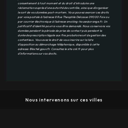
consentement à tout moment et du droit d’introduire une
réclamation auprès d’une autorité de contrôle, ainsi que d’organiser
le sort de vos données post-mortem. Vous pouvez exercer ces droits
par voie postale à l'adresse 8 Rue Theophile Delcasse 09000 Foix ou
par courrier électronique à l'adresse smoking-house@orange.fr. Un
justificatif d'identité pourra vous être demandé. Nous conservons vos
données pendant la période de prise de contact puis pendant la
durée de prescription légale aux fins probatoires et de gestion des
contentieux. Vous avez le droit de vous inscrire sur la liste
d'opposition au démarchage téléphonique, disponible à cette
adresse:
Bloctel.gouv.fr
. Consultez le site cnil.fr pour plus
d’informations sur vos droits.
Nous intervenons sur ces villes