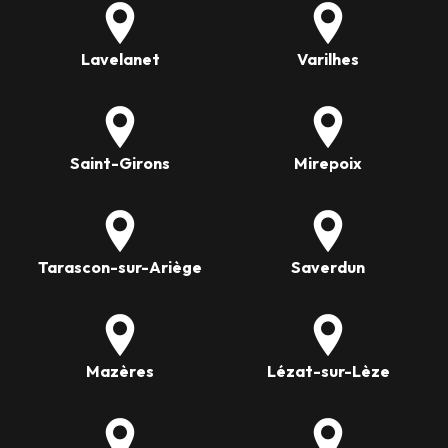
Lavelanet
Varilhes
Saint-Girons
Mirepoix
Tarascon-sur-Ariège
Saverdun
Mazères
Lézat-sur-Lèze