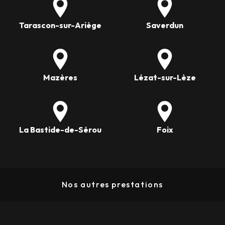
Tarascon-sur-Ariège
Saverdun
Mazères
Lézat-sur-Lèze
La Bastide-de-Sérou
Foix
Nos autres prestations