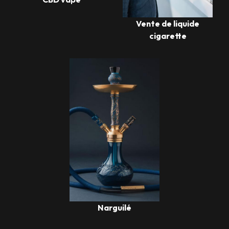
Vente de liquide
cigarette
Narguilé