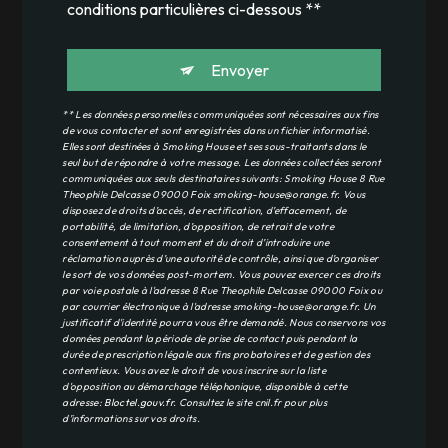
conditions particulières ci-dessous **
Envoyer
** Les données personnelles communiquées sont nécessaires aux fins
de vous contacter et sont enregistrées dans un fichier informatisé.
Elles sont destinées à Smoking House et ses sous-traitants dans le
seul but de répondre à votre message. Les données collectées seront
communiquées aux seuls destinataires suivants: Smoking House 8 Rue
Theophile Delcasse 09000 Foix smoking-house@orange.fr. Vous
disposez de droits d’accès, de rectification, d’effacement, de
portabilité, de limitation, d’opposition, de retrait de votre
consentement à tout moment et du droit d’introduire une
réclamation auprès d’une autorité de contrôle, ainsi que d’organiser
le sort de vos données post-mortem. Vous pouvez exercer ces droits
par voie postale à l'adresse 8 Rue Theophile Delcasse 09000 Foix ou
par courrier électronique à l'adresse smoking-house@orange.fr. Un
justificatif d'identité pourra vous être demandé. Nous conservons vos
données pendant la période de prise de contact puis pendant la
durée de prescription légale aux fins probatoires et de gestion des
contentieux. Vous avez le droit de vous inscrire sur la liste
d'opposition au démarchage téléphonique, disponible à cette
adresse:
Bloctel.gouv.fr
. Consultez le site cnil.fr pour plus
d’informations sur vos droits.