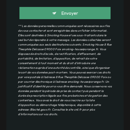
Envoyer
** Les données personnelles communiquées sont nécessaires aux fins
de vous contacter et sont enregistrées dans un fichier informatisé.
Elles sont destinées à Smoking House et ses sous-traitants dans le
seul but de répondre à votre message. Les données collectées seront
communiquées aux seuls destinataires suivants: Smoking House 8 Rue
Theophile Delcasse 09000 Foix smoking-house@orange.fr. Vous
disposez de droits d’accès, de rectification, d’effacement, de
portabilité, de limitation, d’opposition, de retrait de votre
consentement à tout moment et du droit d’introduire une
réclamation auprès d’une autorité de contrôle, ainsi que d’organiser
le sort de vos données post-mortem. Vous pouvez exercer ces droits
par voie postale à l'adresse 8 Rue Theophile Delcasse 09000 Foix ou
par courrier électronique à l'adresse smoking-house@orange.fr. Un
justificatif d'identité pourra vous être demandé. Nous conservons vos
données pendant la période de prise de contact puis pendant la
durée de prescription légale aux fins probatoires et de gestion des
contentieux. Vous avez le droit de vous inscrire sur la liste
d'opposition au démarchage téléphonique, disponible à cette
adresse:
Bloctel.gouv.fr
. Consultez le site cnil.fr pour plus
d’informations sur vos droits.