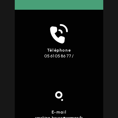
Téléphone
05 61 05 86 77
/
E-mail
smoking-house@orange.fr